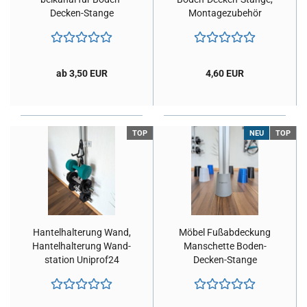
Decken-​Stange
Mon­ta­ge­zu­be­hör
ab 3,50 EUR
4,60 EUR
TOP
NEU
TOP
Han­tel­hal­te­rung Wand,
Möbel Fuß­ab­de­ckung
Han­tel­hal­te­rung Wand­
Man­schet­te Boden-​​
sta­ti­on Uniprof24
Decken-​Stange