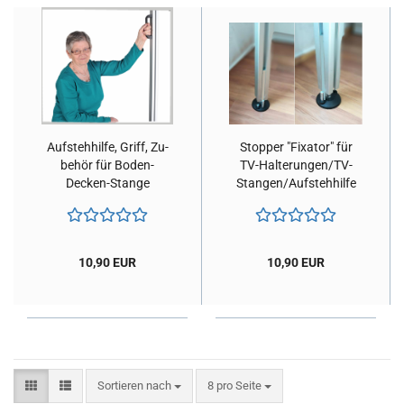
Auf­steh­hil­fe, Griff, Zu­
Stop­per "Fixa­tor" für
be­hör für Boden-​​
TV-​Hal­te­run­gen/TV-​
Decken-​Stange
Stan­gen/Auf­steh­hil­fe
10,90 EUR
10,90 EUR
Sortieren nach
pro Seite
Sortieren nach
8 pro Seite