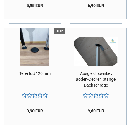
5,95 EUR
6,90 EUR
TOP
Tel­ler­fuß 120 mm
Aus­gleichs­win­kel,
Boden-​​De­cken Stan­ge,
Dach­schrä­ge
8,90 EUR
9,60 EUR