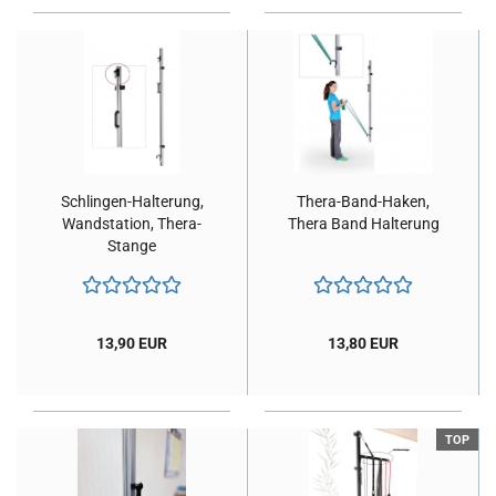
Schlingen-​​Hal­te­rung,
Thera-​​Band-​Haken,
Wand­sta­ti­on, Thera-​​
Thera Band Hal­te­rung
Stan­ge
13,90 EUR
13,80 EUR
TOP