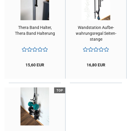
Thera Band Hal­ter,
Wand­sta­ti­on Auf­be­
Thera Band Hal­te­rung
wah­rungs­re­gal Sei­ten­
stan­ge
15,60 EUR
16,80 EUR
TOP