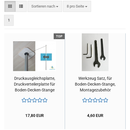
Sortieren nach
pro Seite
Sortieren nach
8 pro Seite
1
TOP
Druck­aus­gleichs­plat­te,
Werk­zeug Satz, für
Druck­ver­tei­ler­plat­te für
Boden-​​Decken-​Stange,
Boden-​​Decken-​Stange
Mon­ta­ge­zu­be­hör
(Mul­ti­plex)
17,80 EUR
4,60 EUR